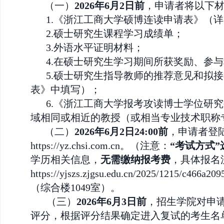
（
一）
2026年
6月2日
前
，申请者将以下
1.《浙江工商大学硕博连读申请表》（
2.硕士研究生课程学习成绩单；
3.外语水平证明材料；
4.在硕士研究生学习期间所获奖励、参
5.硕士研究生指导教师的推荐意见和拟
表》中填写）；
6.《浙江工商大学报考攻读博士学位研
域相同或相近的教授（或相当专业技术职称
（
二）
2026年
6月2日24:00
前
，申请者登
https://yz.chsi.com.cn。（注意：
“考试方式”
学历相关信息，
无需缴纳报考费
，具体报名
https://yjszs.zjgsu.edu.cn/2025
（综合楼
1049室）。
（三）
2026年
6月3日前
，
招生学院对申
评分，根据评分结果确定进入复试的考生名