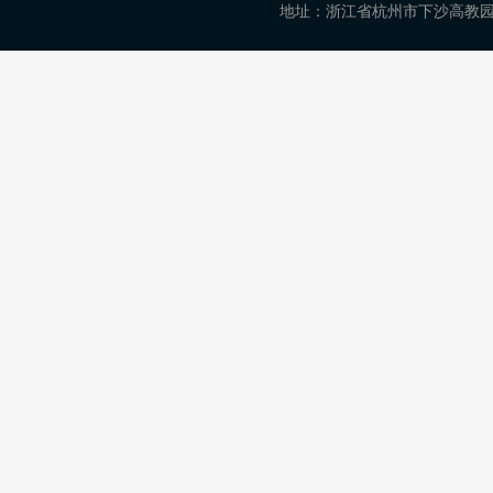
地址：浙江省杭州市下沙高教园区学正街18号