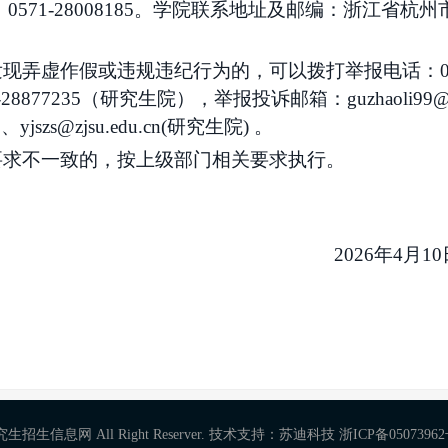
：
0571-
28008185
。
学院联系地址及邮编：浙江省杭州
发现弄虚作假或违规违纪行为的，可以拨打举报电话：
-28877235（研究生院）
，举报投诉邮箱：
guzhaoli99@
jszs@zjsu.edu.cn(研究生院) 。
要求不一致的，按上级部门相关要求执行。
202
6
年
4
月
10
招生信息网 All Right Reserver. 技术支持：苏迪科技
浙ICP备0507396