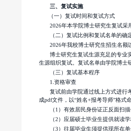
三、复试
实施
（一）复试
时间和复试方式
2026年
本
学院
博士研究生
复试采
（二）
复试比例
和
复试名单的确
2026年我校博士研究生招生名
博士研究生复试生源充足的专业
生源组织复试。复试名单由
学院
博士
（三）复试基本程序
1.资格审查
复试前由
学院
通过线上方式
进行
成
pdf文件，以“姓名+报考导师”格式
（
1）有效居民身份证正反面扫描
（
2）应届硕士毕业生提供就读学
（
3）往届毕业生须提供现所在