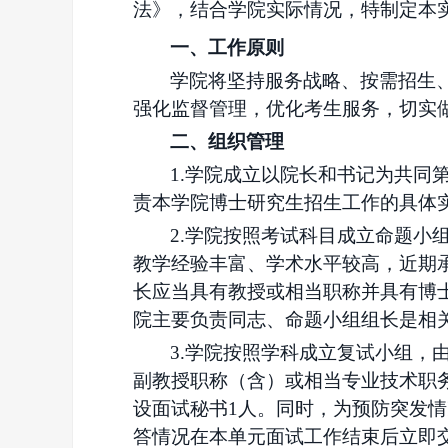
法》
，结合
学
院
实际情况，特制定
本
一、工作原则
学院
将坚持服务战略、按需招生
强化监督管理，优化考生服务，切实
二、组织管理
1.学院成立
以
院长
和书记
为
共同
责本学院博士研究生招生工作的具体
2.学院按照考试科目成立命题
教学经验丰富、学术水平较高，近期
长应当具有教授或相当职称并具有博
院主要负责同志、命题小组组长是相
3.学院按照学科成立复试小组
副教授职称（含）或相当专业技术职
设面试秘书1人。同时，为预防突发
答情况在本单元面试工作结束后立即