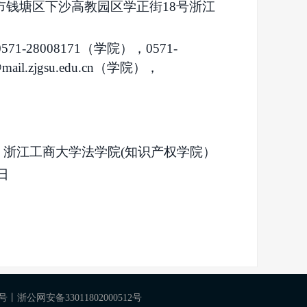
市钱塘区下沙高教园区学正街
18号浙江
0571-
28008171
（学院），
0571-
mail.zjgsu.edu.cn
（学院），
浙江工商大学法学院
(知识产权学院）
日
2号
丨
浙公网安备33011802000512号