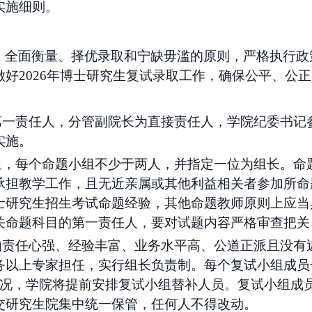
实施细则。
、全面衡量、择优录取和宁缺毋滥的原则，严格执行政
做好
2026年博士研究生复试录取工作，确保公平、公
第一
责任
人
，分管副院长为直接责任人，学院纪委书记
实施。
小组，每个命题小组不少于两人，并指定一位为组长。命
承担教学工作，且无近亲属或其他利益相关者参加所命
士研究生招生考试命题经验，其他命题教师原则上应当
关命题科目的第一责任人，要对试题内容严格审查把关
，由责任心强、经验丰富、业务水平高、公道正派且没有
务以上专家担任，实行组长负责制。每个复试小组成员
情况，学院将提前安排复试小组替补人员。复试小组成
交研究生院集中统一保管，任何人不得改动。