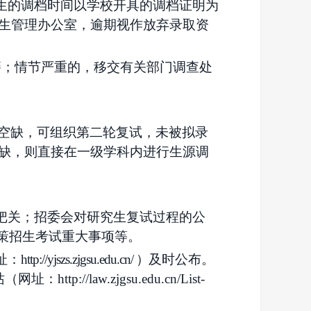
生的调档时间以学校开具的调档证明为
生管理办公室，逾期视作放弃录取资
籍；情节严重的，移交有关部门调查处
空缺，可组织第二轮复试，未被拟录
缺，则直接在一级学科内进行生源调
把关；
招委会
对研究生复试过程的公
决策招生考试重大事项等。
址：
http://yjszs.zjgsu.edu.cn/ ）
及时公布。
站
（网址：
http://law.zjgsu.edu.cn/List-