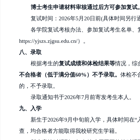
博士考生申请材料审核通过后方可参加复试
复试时间：
202
6
年
5
月
20日前
(具体时间另行通
各学院复试考核办法、参加复试考生名单、
https://yjszs.zjgsu.edu.cn/）。
八、录取
根据
考生的
复试成绩
和
体检
结果等
情况
，综
不合格者（低于满分值
60%）不予录取。
体检不
的，不予录取。
录取通知书于
202
6
年
7月
前寄发考生本人。
九、入学
新生于
202
6
年
9月中旬
前入学，具体时间在
查，均合格者方能取得我校研究生学籍。