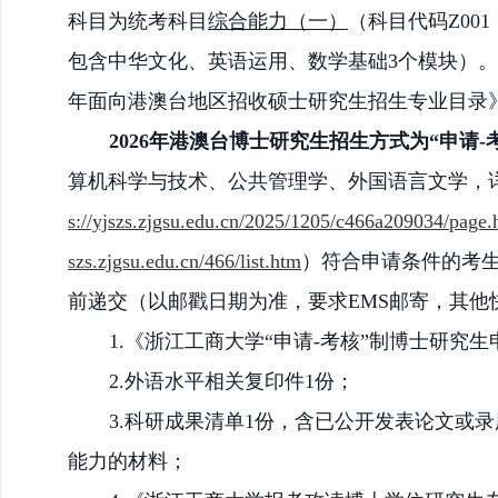
科目为
统考科目
综合能力（一）
（科目代码
Z0
包含中华文化、英语运用、数学基础3个模块）
年面向港澳台地区招收
硕士
研究生招生专业目录
2026年港澳台博士研究生招生方式为“申请-
算机科学与技术、公共管理学、外国语言文学，
s://yjszs.zjgsu.edu.cn/2025/1205/c466a209034/page.
szs.zjgsu.edu.cn/466/list.htm
）
符合申请条件的考
前
递交（以邮戳日期为准，要求
EMS邮寄，其
1.《浙江工商大学“申请-考核”制博士研究生
2.外语水平相关复印件1份；
3.科研成果清单1份，含已公开发表论文或
能力的材料；