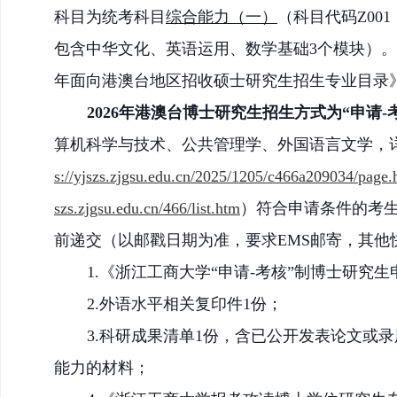
科目为
统考科目
综合能力（一）
（科目代码
Z0
包含中华文化、英语运用、数学基础3个模块）
年面向港澳台地区招收
硕士
研究生招生专业目录
2026年港澳台博士研究生招生方式为“申请-
算机科学与技术、公共管理学、外国语言文学，
s://yjszs.zjgsu.edu.cn/2025/1205/c466a209034/page.
szs.zjgsu.edu.cn/466/list.htm
）
符合申请条件的考
前
递交（以邮戳日期为准，要求
EMS邮寄，其
1.《浙江工商大学“申请-考核”制博士研究生
2.外语水平相关复印件1份；
3.科研成果清单1份，含已公开发表论文或
能力的材料；