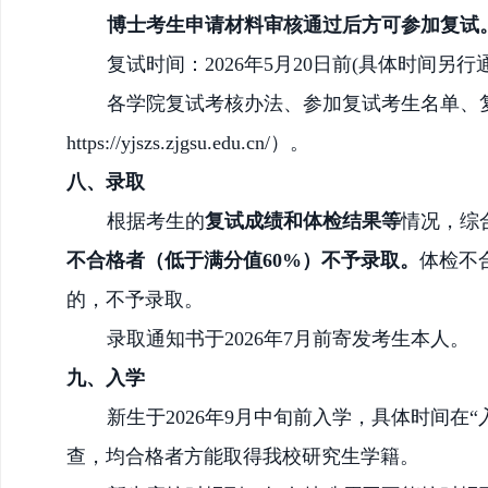
博士考生申请材料审核通过后方可参加复试
复试时间：
202
6
年
5
月
20日前
(具体时间另行通
各学院复试考核办法、参加复试考生名单、
https://yjszs.zjgsu.edu.cn/）。
八、录取
根据
考生的
复试成绩
和
体检
结果等
情况
，综
不合格者（低于满分值
60%）不予录取。
体检不
的，不予录取。
录取通知书于
202
6
年
7月
前寄发考生本人。
九、入学
新生于
202
6
年
9月中旬
前入学，具体时间在
查，均合格者方能取得我校研究生学籍。