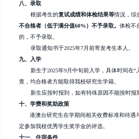
八、录取
根据
考生的
复试成绩
和
体检
结果等
情况
，综
不合格者（低于满分值
60%）不予录取。
体检不
的，不予录取。
录取通知书于
202
5
年
7月
前寄发考生本人。
九、入学
新生于
202
5
年
9月中旬
前入学，具体时间在
查，均合格者方能取得我校研究生学籍。
新生应按时报到，如有特殊原因不能按时报
十、
学费和奖助政策
港澳台研究生在学期间相关收费标准和待遇
定参加我校优秀学生奖学金的评选。
十
一
、住宿条件