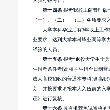
人员可报考
）
。
第十
四
条
报考我校工商管理硕士（1
（一）、（二）、（三）各项要求
大学本科毕业后有
3年以上工
业要求，达到大学本科毕业同等学
经验的人员。
第十
五
条
报考
“退役大学生士
生报考条件者[高校学生指全日制普
成人高校招收的普通本专科(
含
高职
划，并按要求填报本人入伍前的入
证》进行复核。
第十
六
条
具有推荐免试资格的