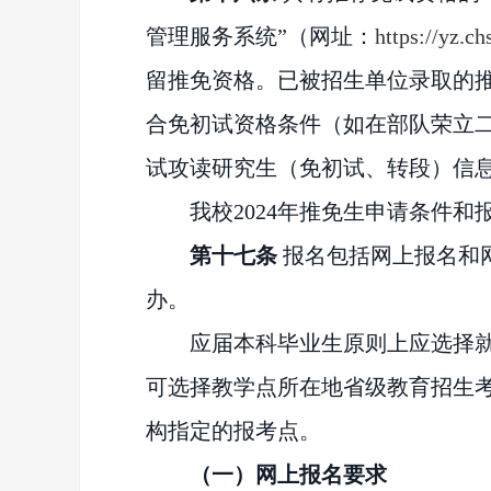
管理服务系统
”（网址：
https://yz.c
留推免资格。已被招生单位
录取
的
合免初试资格条件（如在部队荣立
试攻读研究生
（
免初试、转段）
信
我校
2024年推免生申请条件
第十
七
条
报名包括网上报名和
办。
应届本科毕业生原则上应选择
可选择教学点所在地省级教育招生
构指定的报考点。
（一）网上报名要求