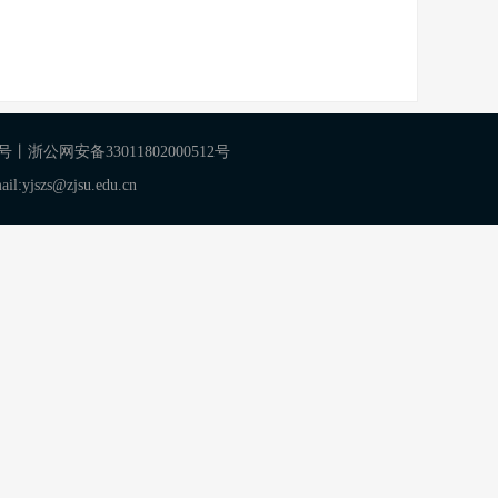
2号
丨
浙公网安备33011802000512号
zs@zjsu.edu.cn