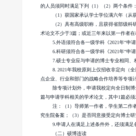
的人员须同时满足下列（
1
）（
2
）两个条件
（
1
）获国家承认学士学位满六年（从
（
2
）具有高级职称，且获得省部级科
术论文不少于
3
篇；或近三年来以第一作者在
5.外语须符合各一级学科《
2021
年“申请
6.科研须符合各一级学科《
2021
年“申请
7.硕士专业应与申请的博士专业相同、
8.
2021年我校原则上仅招收非定向
点企业、行业和部门的战略合作培养等专项
除专项计划外，申请我校定向全日制博
篇与申请学科相关的学术论文，其中
1
篇必须
注：（
1
）导师第一作者，学生第二作
究生院备案；（
3
）是否同意接受定向博士研
9.申请人在满足上述条件外，还须满足
（二）硕博连读