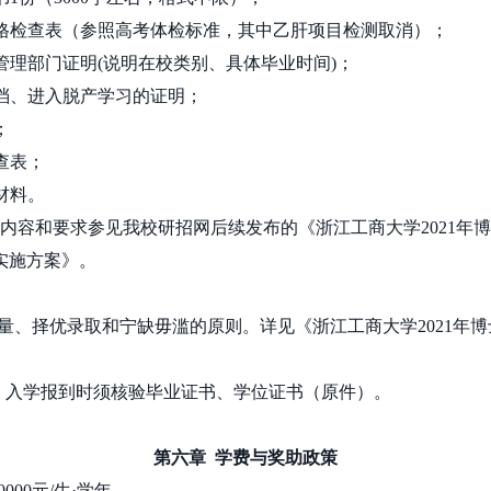
体格检查表（参照高考体检标准，其中乙肝项目检测取消）；
管理部门证明
(
说明在校类别、具体毕业时间
)
；
调档、进入脱产学习的证明；
；
查表；
材料。
核内容和要求参见我校研招网后续发布的《浙江工商大学
2021
年博
实施方案》。
量、择优录取和宁缺毋滥的原则。详见《浙江工商大学
2021
年博
。入学报到时须核验毕业证书、学位证书（原件）。
第六章
学费与奖助政策
0000
元
/
生·学年。