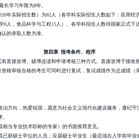
最长学习年限为
8
年。
020
年实际招生数）为
82
人（各学科实际招生人数如下：应用经
学
6
人，食品科学与工程
15
人）。各学科招生人数待国家正式下
确认的录取人数为准。
第四章
报考条件、程序
式有直接攻博、硕博连读和申请考核三种方式。直接攻博于接收
读资格审核合格的考生可同时进行复试，复试成绩作为总成绩（
的政治方向，热爱祖国，愿意为社会主义现代化建设服务，遵纪守
求。
（或相当专业技术职称的专家）的书面推荐意见。
业或已获硕士学位的人员；应届硕士毕业生（最迟须在入学前毕业