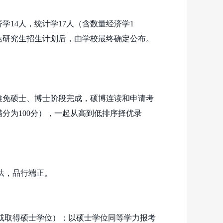
济学
14
人，统计学
17
人（含数量经济学
1
达研究生招生计划后，由学校最终确定公布。
推免硕士、博士阶段完成，硕博连读和申请考
满分为
100
分），一起从高到低排序择优录
法，品行端正。
或取得硕士学位）；以硕士学位同等学力报考