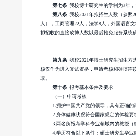
第七条
我校博士研究生的学制为
3
年，
第八条
我校
2021
年拟招生人数（参照
2
人），工商管理
22
人，法学
8
人，外国语言文
拟招收的直接攻博人数以最后推免服务系统
第九条
我校
2021
年博士研究生招生方
核仅作为进入复试资格，申请考核和硕博连
取。
第十条
报考基本条件及要求
（一）申请考核
1.拥护中国共产党的领导，具有正确
2.身体健康状况符合国家规定的体检要
3.两名所报考学科专业领域内的教授
4.学历符合以下条件：硕士研究生毕