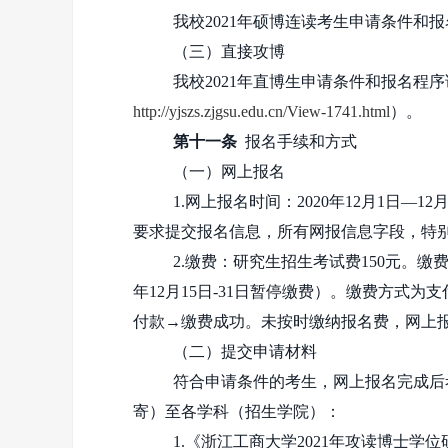
我校
2021
年硕博连读考生申请条件和报
（三）直接攻博
我校
2021
年直博生申请条件和报名程序
http://yjszs.zjgsu.edu.cn/View-1741.html
）。
第十一条
报名手续和方式
（一）网上报名
1.网上报名时间：2020年
12
月
1
日
—12
要求提交报名信息，所有网报信息字段，特
2.缴费：研究生招生考试费
150
元。缴
年
12
月
15
日
-31
日暂停缴费）。缴费方式为支
付款→缴费成功。未按时缴纳报名费，网上
（二）提交申请材料
符合申请条件的考生，网上报名完成后
寄）至各学科（招生学院）：
1.《浙江工商大学
2021
年攻读博士学位