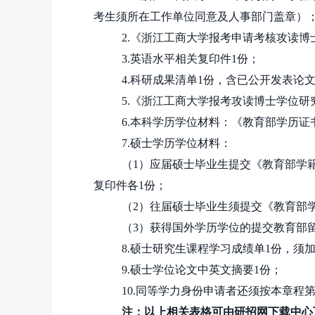
考生须所在工作单位同意及人事部门盖章）
2.《浙江工商大学报考申请考核攻读博
3.英语水平相关复印件
1
份；
4.科研成果清单
1
份，含已公开发表论
5.《浙江工商大学报考攻读博士学位
6.本科学历学位材料：《教育部学历证
7.硕士学历学位材料：
（
1
）应届硕士毕业生提交《教育部学
复印件各
1
份；
（
2
）往届硕士毕业生须提交《教育部
（
3
）获得国外学历学位的提交教育部
8.硕士研究生课程学习成绩单
1
份，须
9.硕士学位论文中英文摘要
1
份；
10.同等学力身份申请者还须按本章程
注：以上
相关表格可由研招网下载中心