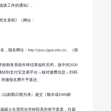
选拔工作的通知》。
究生章程》（网址：
报名，报名网址：
http://yjszs.zjgsu.edu.cn/
。（按
学校财务系统年终结算临时关闭，故中间
2020
跳转到支付宝交易平台→核对缴费信息→扫码
，所缴报名费不予退还。
（以邮戳日期为准）递交（顺丰或
EMS
邮
应届硕士生需所在学校院系所签字盖章，往届