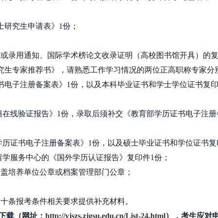
；
士研究生申请表》
1
份；
文或录用通知、国际学术榜论文收录证明（高校图书馆开具）的
研究生专家推荐书》，请熟悉工作学习情况的两位正高职称专家分
书电子注册备案表》
1
份，以及本科毕业证书和学士学位证书复
籍在线验证报告》
1
份，录取后须补交《教育部学历证书电子注册
学历证书电子注册备案表》
1
份，以及硕士毕业证书和学位证书复
留学服务中心的《国外学历认证报告》复印件
1
份；
加盖培养单位公章或档案管理部门公章；
第十条报考条件相关要求提供补充材料。
下载（网址：
http://yjszs.zjgsu.edu.cn/List-24.html
），考生应对