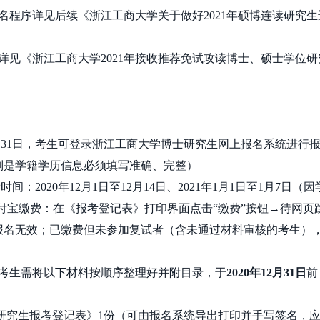
名程序详见后续《浙江工商大学关于做好
2021
年硕博连读研究生
详见《浙江工商大学
2021
年接收推荐免试攻读博士、硕士学位研
月
31
日，考生可登录浙江工商大学博士研究生网上报名系统进行
别是学籍学历信息必须填写准确、完整）
费时间：
2020
年
12
月
1
日至
12
月
14
日、
2021
年
1
月
1
日至
1
月
7
日（因
付宝缴费：在《报考登记表》打印界面点击“缴费”按钮→待网页
报名无效；已缴费但未参加复试者（含未通过材料审核的考生）
考生需将以下材料按顺序整理好并附目录，于
2020年
12
月
31
日
前
研究生报考登记表》
1
份（可由报名系统导出打印并手写签名，