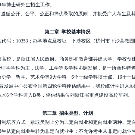
1
年博士研究生招生工作。
，遵循公开、公平、公正和择优录取的原则，并接受广大考生及
第二章
学校基本情况
生代码：
10353
；办学地点及校址：下沙校区（杭州市下沙高教园
高校，是浙江省人民政府、商务部和教育部共建大学。学校创
管理学学科为主，法学、工学等多学科协调发展，是一所商科特
历史学、哲学、艺术学等
9
大学科，
6
个一级学科博士点、
16
个一
育发展中心公布全国第四轮学科评估结果中，我校统计学进入
A
技术
6
个学科进入
B
类，评估结果位列浙江省重点建设高校前列。
第三章
招生类型、计划
制培养方式，录取类别上分为非定向就业和定向就业两种。定
考生从定向就业生转为非定向就业生；不允许考生从非定向就业